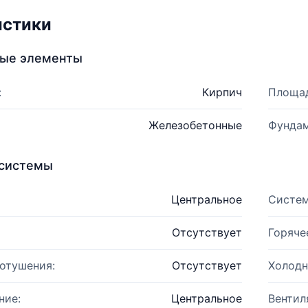
истики
ные элементы
:
Кирпич
Площад
Железобетонные
Фундам
системы
Центральное
Систем
Отсутствует
Горяче
отушения:
Отсутствует
Холодн
ние:
Центральное
Вентил