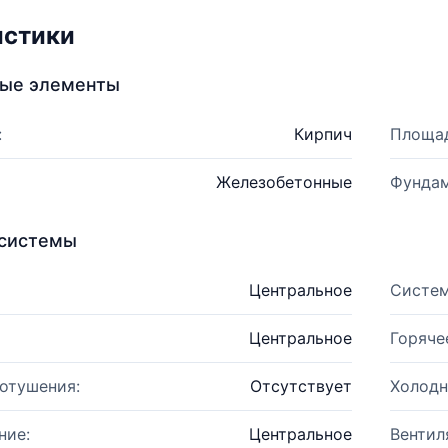
истики
ные элементы
:
Кирпич
Площад
Железобетонные
Фундам
системы
Центральное
Систем
Центральное
Горяче
отушения:
Отсутствует
Холодн
ние:
Центральное
Вентил