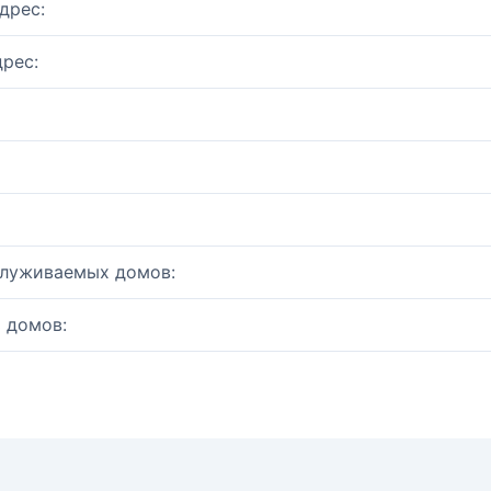
дрес:
рес:
служиваемых домов:
 домов: