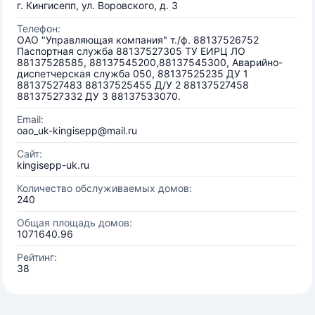
г. Кингисепп, ул. Воровского, д. 3
Телефон:
ОАО "Управляющая компания" т./ф. 88137526752
Паспортная служба 88137527305 ТУ ЕИРЦ ЛО
88137528585, 88137545200,88137545300, Аварийно-
диспетчерская служба 050, 88137525235 ДУ 1
88137527483 88137525455 Д/У 2 88137527458
88137527332 ДУ 3 88137533070.
Email:
oao_uk-kingisepp@mail.ru
Сайт:
kingisepp-uk.ru
Количество обслуживаемых домов:
240
Общая площадь домов:
1071640.96
Рейтинг:
38