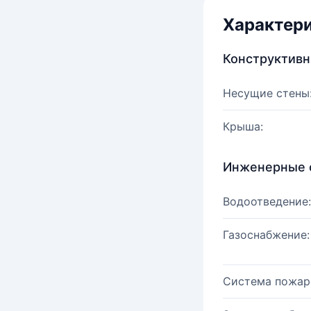
Характер
Конструктив
Несущие стены
Крыша:
Инженерные 
Водоотведение:
Газоснабжение:
Система пожар