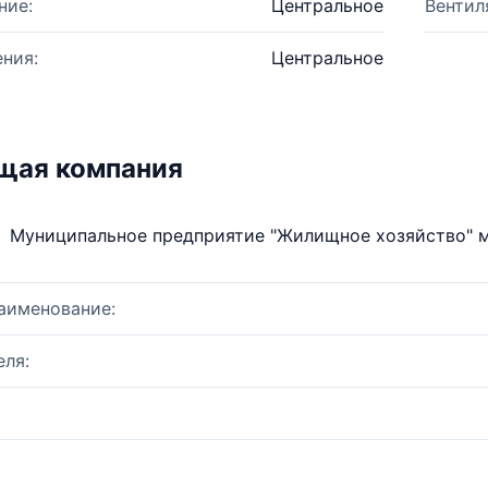
ние:
Центральное
Вентил
ния:
Центральное
щая компания
Муниципальное предприятие "Жилищное хозяйство" м
аименование:
ля: