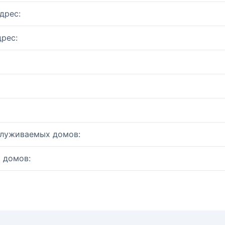
дрес:
рес:
служиваемых домов:
 домов: