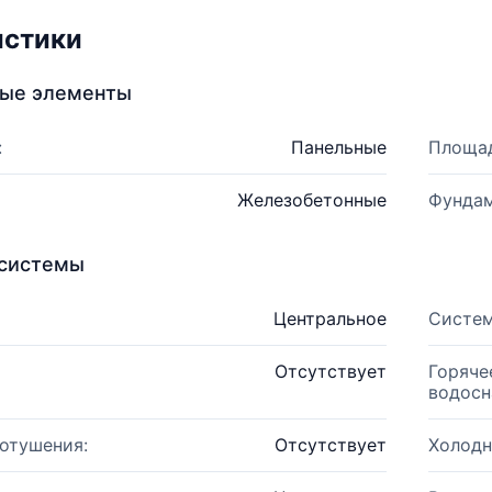
истики
ные элементы
:
Панельные
Площад
Железобетонные
Фундам
системы
Центральное
Систем
Отсутствует
Горяче
водосн
отушения:
Отсутствует
Холодн