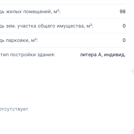
ь жилых помещений, м²:
98
ь зем. участка общего имущества, м²:
0
ь парковки, м²:
0
 тип постройки здания:
литера А, индивид.
отсутствует