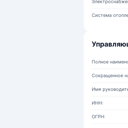
Электроснабже
Система отопле
Управляю
Полное наимен
Сокращенное н
Имя руководите
ИНН:
ОГРН: