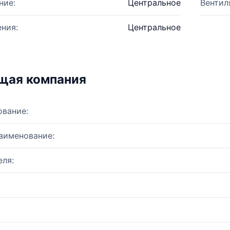
ние:
Центральное
Вентил
ния:
Центральное
щая компания
ование:
аименование:
ля: