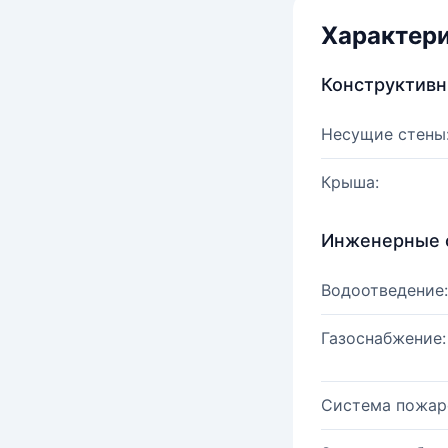
Характер
Конструктив
Несущие стены
Крыша:
Инженерные 
Водоотведение:
Газоснабжение:
Система пожар