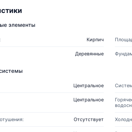
истики
ные элементы
:
Кирпич
Площад
Деревянные
Фундам
системы
Центральное
Систем
Центральное
Горяче
водосн
отушения:
Отсутствует
Холодн