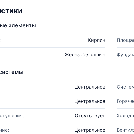
истики
ные элементы
:
Кирпич
Площад
Железобетонные
Фундам
системы
Центральное
Систем
Центральное
Горяче
отушения:
Отсутствует
Холодн
ние:
Центральное
Вентил