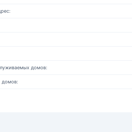
рес:
служиваемых домов:
 домов: