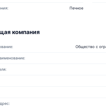
ния:
Печное
щая компания
ование:
Общество с огр
аименование:
ля:
дрес: