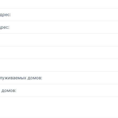
дрес:
рес:
служиваемых домов:
 домов: