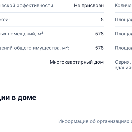
ческой эффективности:
Не присвоен
Количе
жей:
5
Площад
ых помещений, м²:
578
Площад
ений общего имущества, м²:
578
Площад
Многоквартирный дом
Серия,
здания
ии в доме
Информация об организациях 