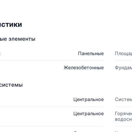
истики
ные элементы
:
Панельные
Площад
Железобетонные
Фундам
системы
Центральное
Систем
Центральное
Горяче
водосн