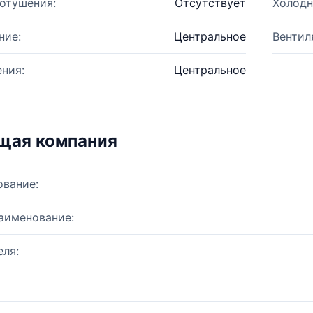
отушения:
Отсутствует
Холодн
ние:
Центральное
Вентил
ния:
Центральное
щая компания
ование:
аименование:
ля: