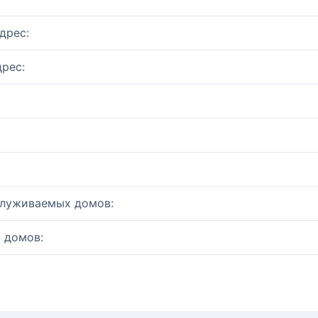
дрес:
рес:
служиваемых домов:
 домов: