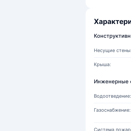
Характер
Конструктив
Несущие стены
Крыша:
Инженерные 
Водоотведение:
Газоснабжение:
Система пожар