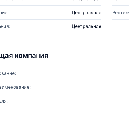
ние:
Центральное
Вентил
ния:
Центральное
щая компания
ование:
аименование:
ля: