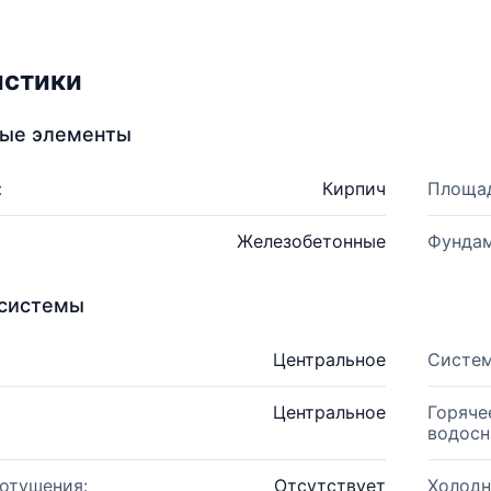
истики
ные элементы
:
Кирпич
Площад
Железобетонные
Фундам
системы
Центральное
Систем
Центральное
Горяче
водосн
отушения:
Отсутствует
Холодн