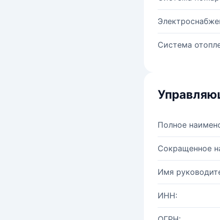
Электроснабже
Система отопле
Управляю
Полное наимен
Сокращенное н
Имя руководите
ИНН:
ОГРН: