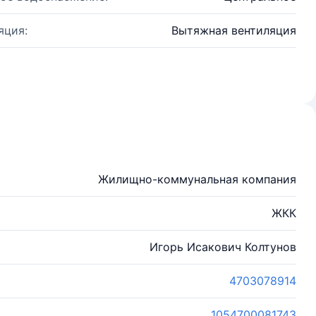
яция:
Вытяжная вентиляция
Жилищно-коммунальная компания
ЖКК
Игорь Исакович Колтунов
4703078914
1054700081743