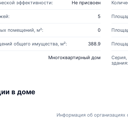
ческой эффективности:
Не присвоен
Количе
жей:
5
Площад
ых помещений, м²:
0
Площад
ений общего имущества, м²:
388.9
Площад
Многоквартирный дом
Серия,
здания
ии в доме
Информация об организациях 