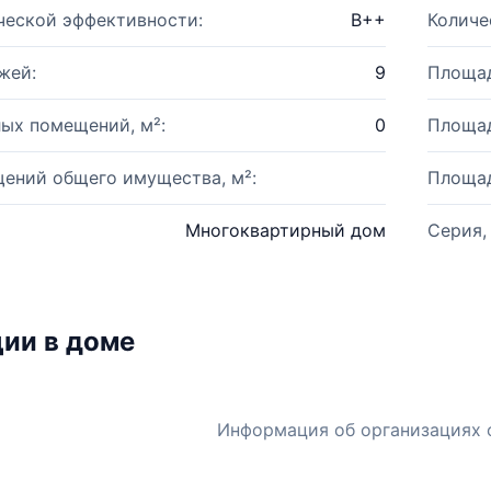
ческой эффективности:
B++
Количе
жей:
9
Площад
ых помещений, м²:
0
Площад
ений общего имущества, м²:
Площад
Многоквартирный дом
Серия,
ии в доме
Информация об организациях 