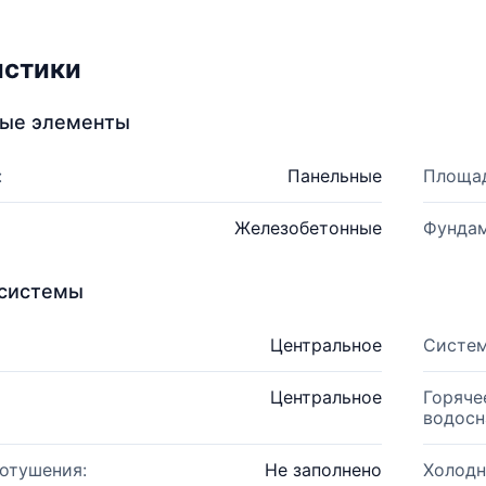
истики
ные элементы
:
Панельные
Площад
Железобетонные
Фундам
системы
Центральное
Систем
Центральное
Горяче
водосн
отушения:
Не заполнено
Холодн