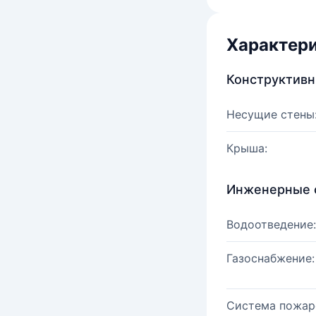
Характер
Конструктив
Несущие стены
Крыша:
Инженерные 
Водоотведение:
Газоснабжение:
Система пожар