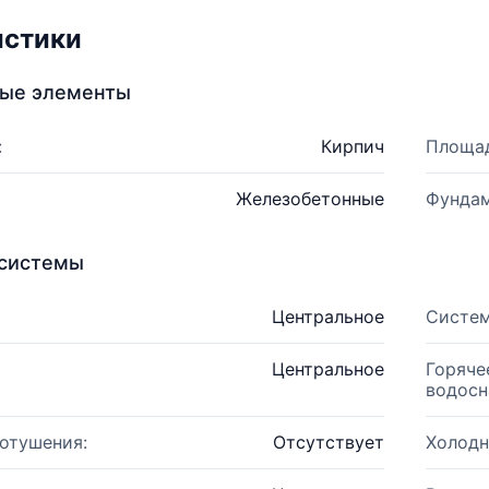
истики
ные элементы
:
Кирпич
Площад
Железобетонные
Фундам
системы
Центральное
Систем
Центральное
Горяче
водосн
отушения:
Отсутствует
Холодн