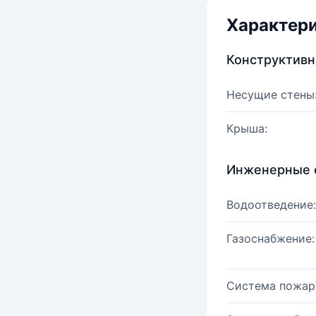
Характер
Конструктив
Несущие стены
Крыша:
Инженерные 
Водоотведение:
Газоснабжение:
Система пожар