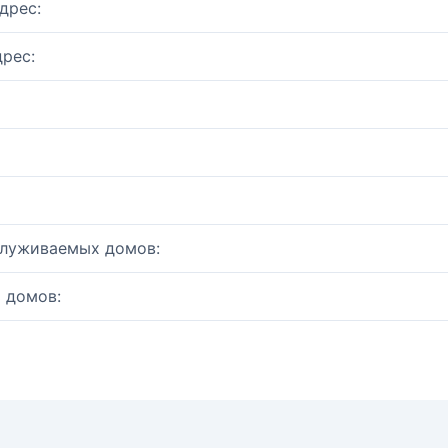
дрес:
рес:
служиваемых домов:
 домов: