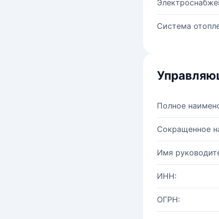
Электроснабже
Система отопле
Управляю
Полное наимен
Сокращенное н
Имя руководите
ИНН:
ОГРН: