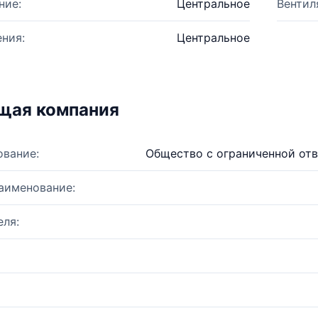
ние:
Центральное
Вентил
ния:
Центральное
щая компания
ование:
Общество с ограниченной от
аименование:
ля: