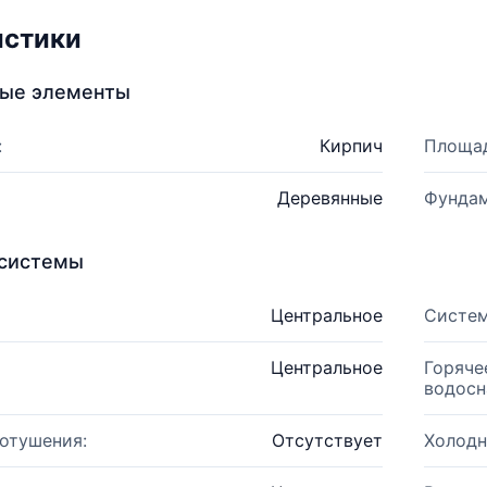
истики
ные элементы
:
Кирпич
Площад
Деревянные
Фундам
системы
Центральное
Систем
Центральное
Горяче
водосн
отушения:
Отсутствует
Холодн