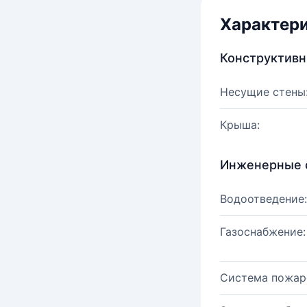
Характер
Конструктив
Несущие стены
Крыша:
Инженерные 
Водоотведение:
Газоснабжение:
Система пожар