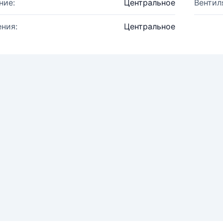
ние:
Центральное
Вентил
ния:
Центральное