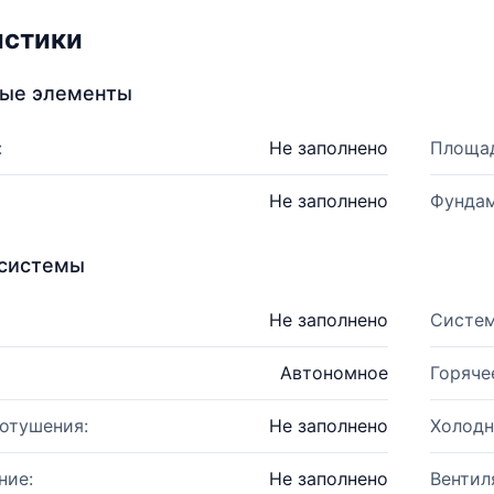
истики
ные элементы
:
Не заполнено
Площад
Не заполнено
Фундам
системы
Не заполнено
Систем
Автономное
Горяче
отушения:
Не заполнено
Холодн
ние:
Не заполнено
Вентил