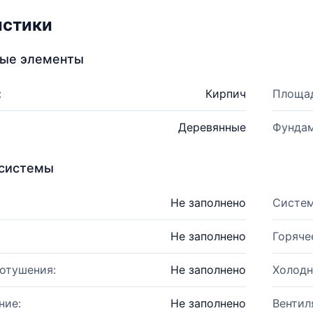
истики
ные элементы
:
Кирпич
Площад
Деревянные
Фундам
системы
Не заполнено
Систем
Не заполнено
Горяче
отушения:
Не заполнено
Холодн
ние:
Не заполнено
Вентил