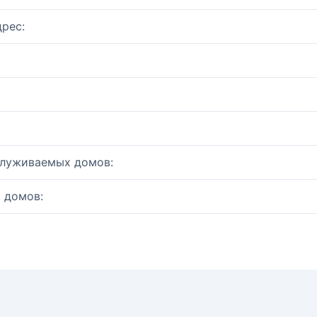
рес:
служиваемых домов:
 домов: