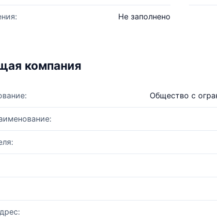
ния:
Не заполнено
щая компания
ование:
Общество с огр
аименование:
ля:
дрес: