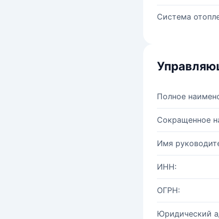
Система отопле
Управляю
Полное наимен
Сокращенное н
Имя руководите
ИНН:
ОГРН:
Юридический а