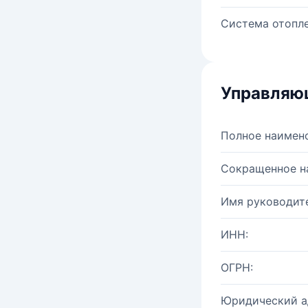
Система отопле
Управляю
Полное наимен
Сокращенное н
Имя руководите
ИНН:
ОГРН:
Юридический а