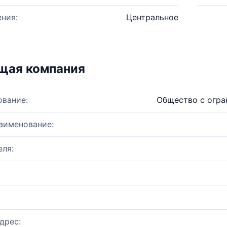
ния:
Центральное
щая компания
ование:
Общество с огр
аименование:
ля:
дрес: