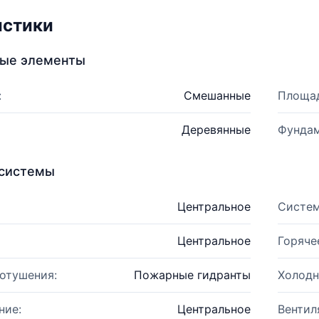
истики
ные элементы
:
Смешанные
Площад
Деревянные
Фундам
системы
Центральное
Систем
Центральное
Горяче
отушения:
Пожарные гидранты
Холодн
ние:
Центральное
Вентил