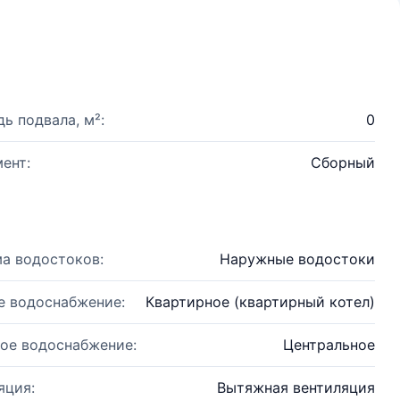
ь подвала, м²:
0
ент:
Сборный
а водостоков:
Наружные водостоки
е водоснабжение:
Квартирное (квартирный котел)
ое водоснабжение:
Центральное
яция:
Вытяжная вентиляция