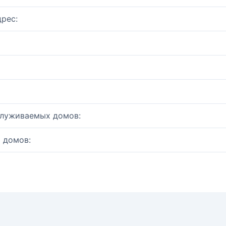
рес:
служиваемых домов:
 домов: