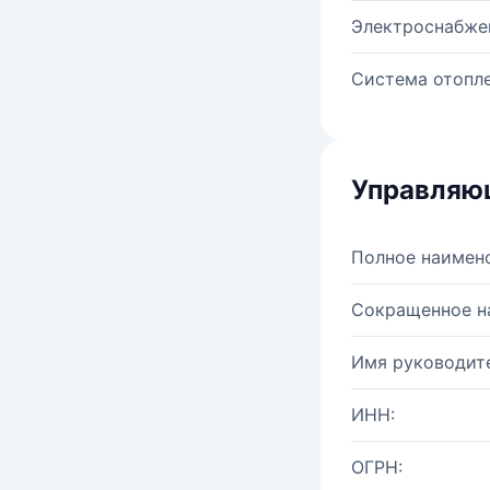
Электроснабже
Система отопле
Управляю
Полное наимен
Сокращенное н
Имя руководите
ИНН:
ОГРН: