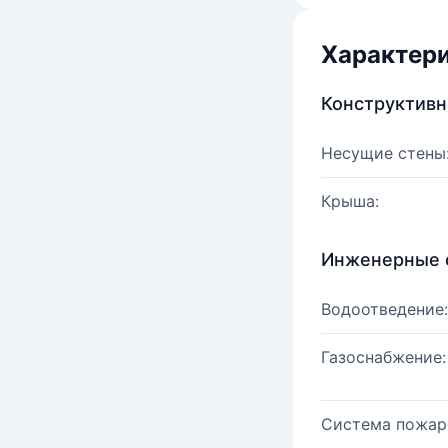
Характер
Конструктив
Несущие стены
Крыша:
Инженерные 
Водоотведение:
Газоснабжение:
Система пожар