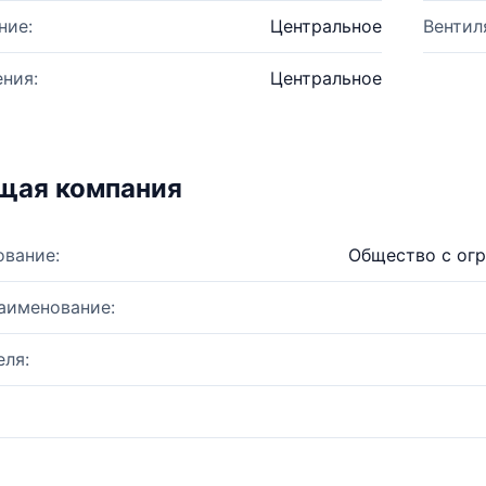
ние:
Центральное
Вентил
ния:
Центральное
щая компания
ование:
Общество с ог
аименование:
ля: