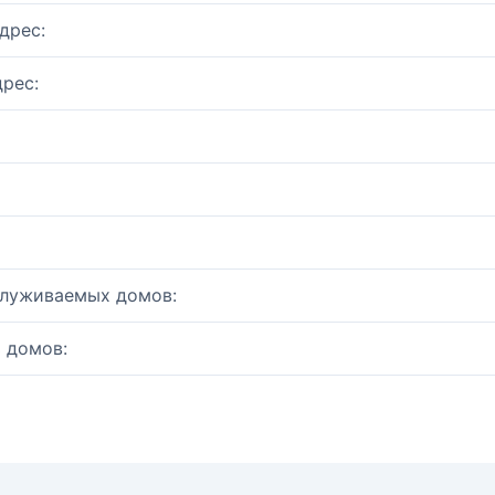
дрес:
рес:
служиваемых домов:
 домов: