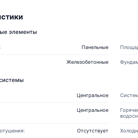
истики
ные элементы
:
Панельные
Площад
Железобетонные
Фундам
системы
Центральное
Систем
Центральное
Горяче
водосн
отушения:
Отсутствует
Холодн