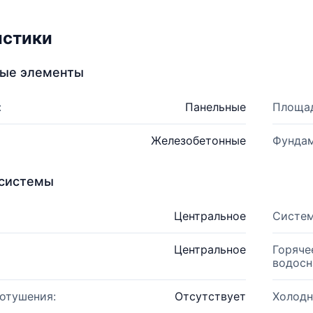
истики
ные элементы
:
Панельные
Площад
Железобетонные
Фундам
системы
Центральное
Систем
Центральное
Горяче
водосн
отушения:
Отсутствует
Холодн