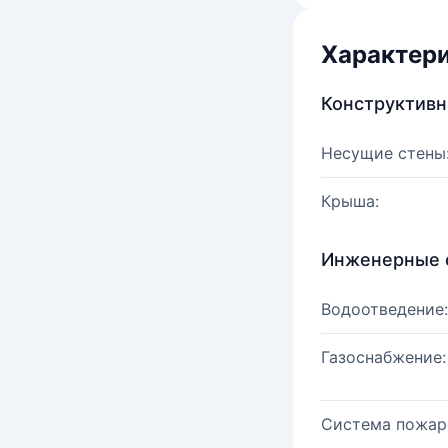
Характер
Конструктив
Несущие стены
Крыша:
Инженерные 
Водоотведение:
Газоснабжение:
Система пожар