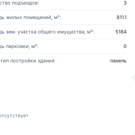
ство подъездов:
3
ь жилых помещений, м²:
811.1
ь зем. участка общего имущества, м²:
5184
ь парковки, м²:
0
 тип постройки здания:
панель
отсутствует