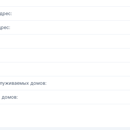
дрес:
рес:
служиваемых домов:
 домов: