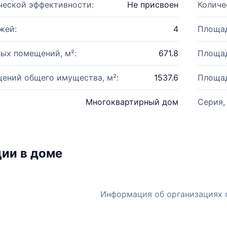
ческой эффективности:
Не присвоен
Количе
жей:
4
Площад
ых помещений, м²:
671.8
Площад
ений общего имущества, м²:
1537.6
Площад
Многоквартирный дом
Серия,
ии в доме
Информация об организациях 