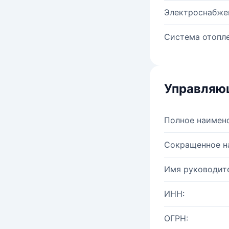
Электроснабже
Система отопле
Управляю
Полное наимен
Сокращенное н
Имя руководите
ИНН:
ОГРН: