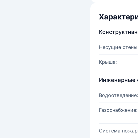
Характер
Конструктив
Несущие стены
Крыша:
Инженерные 
Водоотведение:
Газоснабжение:
Система пожар