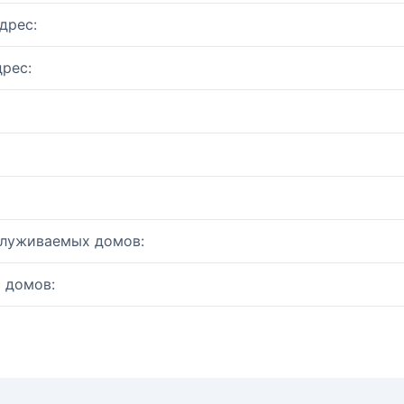
дрес:
рес:
служиваемых домов:
 домов: