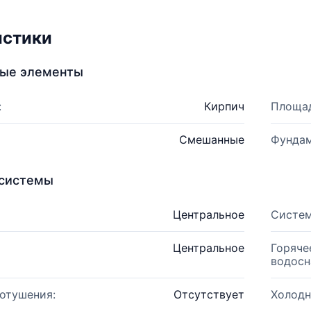
истики
ные элементы
:
Кирпич
Площад
Смешанные
Фундам
системы
Центральное
Систем
Центральное
Горяче
водосн
отушения:
Отсутствует
Холодн