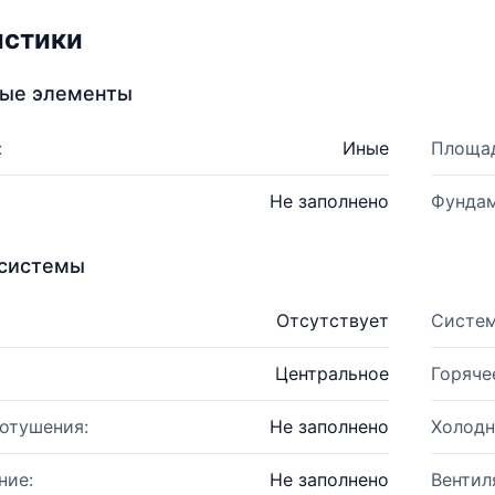
истики
ные элементы
:
Иные
Площад
Не заполнено
Фундам
системы
Отсутствует
Систем
Центральное
Горяче
отушения:
Не заполнено
Холодн
ние:
Не заполнено
Вентил