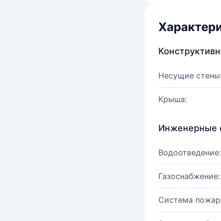
Характер
Конструктив
Несущие стены
Крыша:
Инженерные 
Водоотведение:
Газоснабжение:
Система пожар