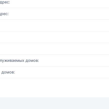
дрес:
рес:
служиваемых домов:
 домов: