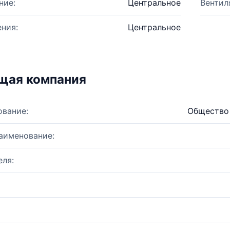
ние:
Центральное
Вентил
ния:
Центральное
щая компания
ование:
Общество 
аименование:
ля: