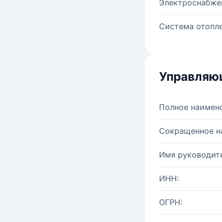
Электроснабже
Система отопле
Управляю
Полное наимен
Сокращенное н
Имя руководите
ИНН:
ОГРН: