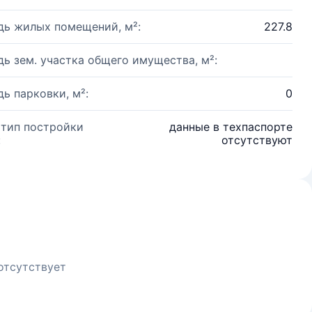
ь жилых помещений, м²:
227.8
ь зем. участка общего имущества, м²:
ь парковки, м²:
0
 тип постройки
данные в техпаспорте
:
отсутствуют
отсутствует