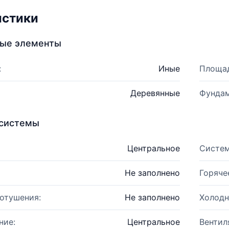
истики
ные элементы
:
Иные
Площад
Деревянные
Фундам
системы
Центральное
Систем
Не заполнено
Горяче
отушения:
Не заполнено
Холодн
ние:
Центральное
Вентил