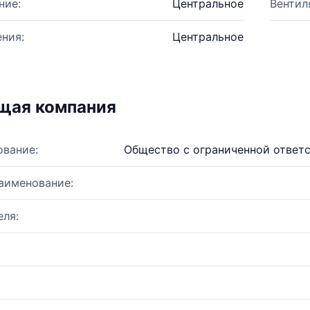
ние:
Центральное
Вентил
ния:
Центральное
щая компания
ование:
Общество с ограниченной ответ
аименование:
ля: