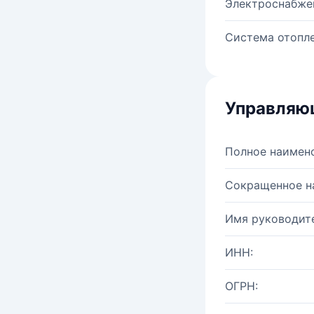
Электроснабже
Система отопле
Управляю
Полное наимен
Сокращенное н
Имя руководите
ИНН:
ОГРН: