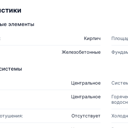
истики
ные элементы
:
Кирпич
Площад
Железобетонные
Фундам
системы
Центральное
Систем
Центральное
Горяче
водосн
отушения:
Отсутствует
Холодн