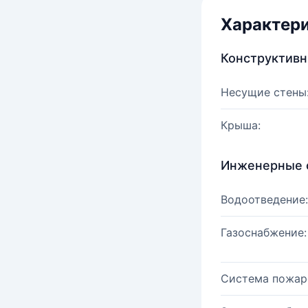
Характер
Конструктив
Несущие стены
Крыша:
Инженерные 
Водоотведение:
Газоснабжение:
Система пожар