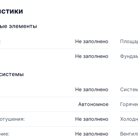
истики
ные элементы
:
Не заполнено
Площад
Не заполнено
Фундам
системы
Не заполнено
Систем
Автономное
Горяче
отушения:
Не заполнено
Холодн
ние:
Не заполнено
Вентил