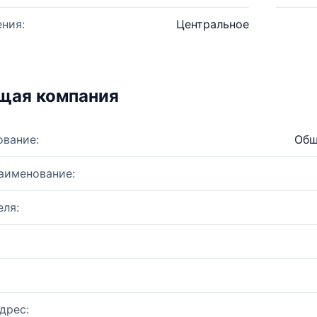
ния:
Центральное
щая компания
ование:
Общ
аименование:
ля:
дрес: