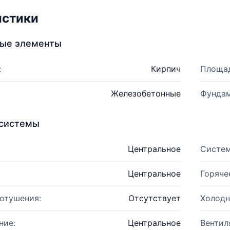
истики
ные элементы
:
Кирпич
Площад
Железобетонные
Фундам
системы
Центральное
Систем
Центральное
Горяче
отушения:
Отсутствует
Холодн
ние:
Центральное
Вентил