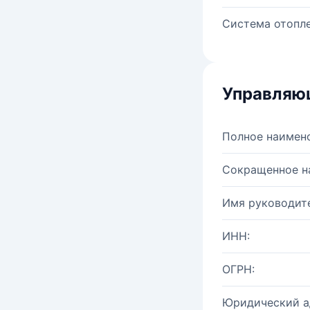
Система отопле
Управляю
Полное наимен
Сокращенное н
Имя руководите
ИНН:
ОГРН:
Юридический а