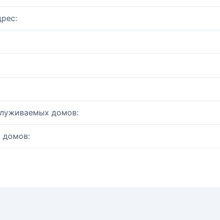
рес:
служиваемых домов:
 домов: