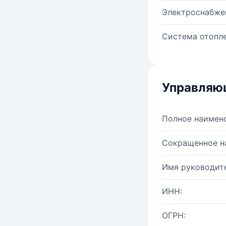
Электроснабже
Система отопле
Управляю
Полное наимен
Сокращенное н
Имя руководите
ИНН:
ОГРН: