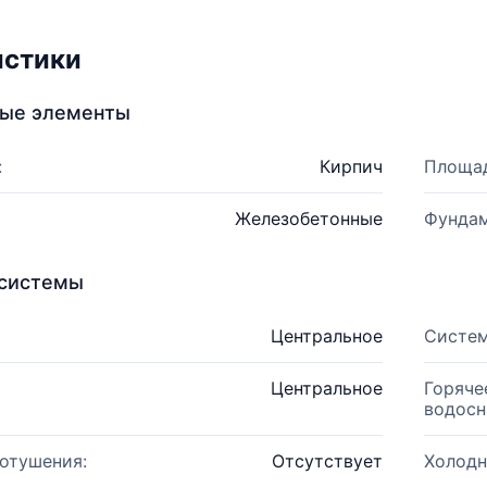
истики
ные элементы
:
Кирпич
Площад
Железобетонные
Фундам
системы
Центральное
Систем
Центральное
Горяче
водосн
отушения:
Отсутствует
Холодн