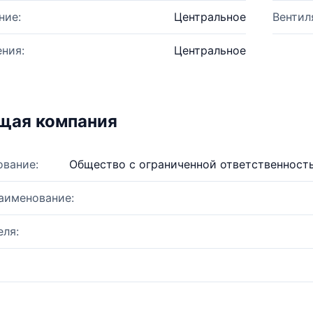
ние:
Центральное
Вентил
ния:
Центральное
щая компания
ование:
Общество с ограниченной ответственност
аименование:
ля: