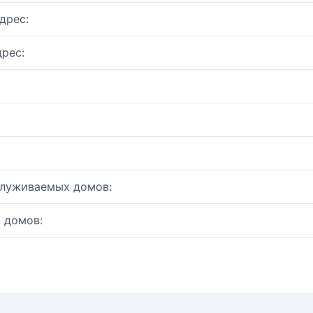
дрес:
рес:
служиваемых домов:
 домов: