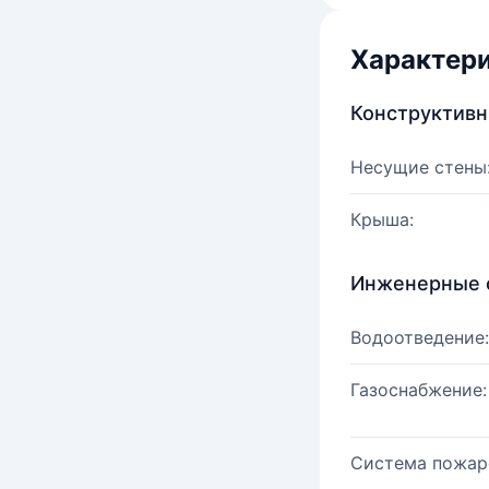
Характер
Конструктив
Несущие стены
Крыша:
Инженерные 
Водоотведение:
Газоснабжение:
Система пожар