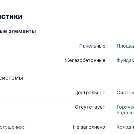
истики
ные элементы
:
Панельные
Площад
Железобетонные
Фундам
системы
Центральное
Систем
Отсутствует
Горяче
водосн
отушения:
Не заполнено
Холодн