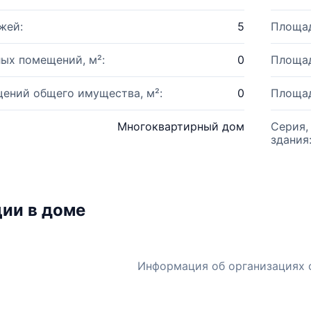
жей:
5
Площад
ых помещений, м²:
0
Площад
ений общего имущества, м²:
0
Площад
Многоквартирный дом
Серия,
здания
ии в доме
Информация об организациях 