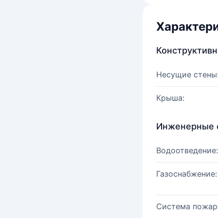
Характер
Конструктив
Несущие стены
Крыша:
Инженерные 
Водоотведение:
Газоснабжение:
Система пожар