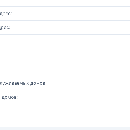
дрес:
рес:
служиваемых домов:
 домов: