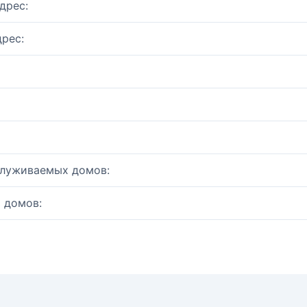
дрес:
рес:
служиваемых домов:
 домов: