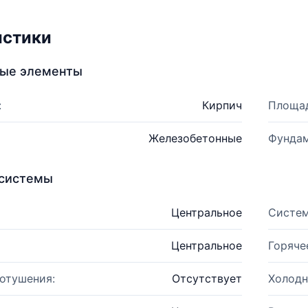
истики
ные элементы
:
Кирпич
Площад
Железобетонные
Фундам
системы
Центральное
Систем
Центральное
Горяче
отушения:
Отсутствует
Холодн