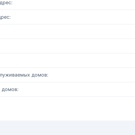
дрес:
рес:
служиваемых домов:
 домов: