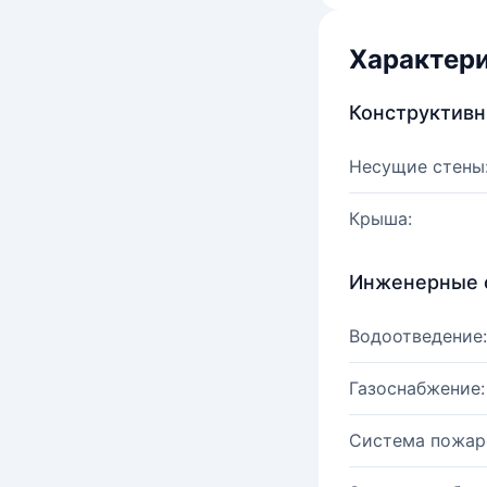
Характер
Конструктив
Несущие стены
Крыша:
Инженерные 
Водоотведение:
Газоснабжение:
Система пожар