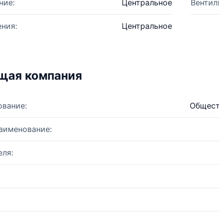
ние:
Центральное
Вентил
ния:
Центральное
щая компания
ование:
Общест
аименование:
ля: