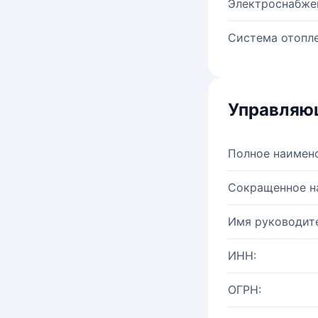
Электроснабже
Система отопле
Управляю
Полное наимен
Сокращенное н
Имя руководите
ИНН:
ОГРН: