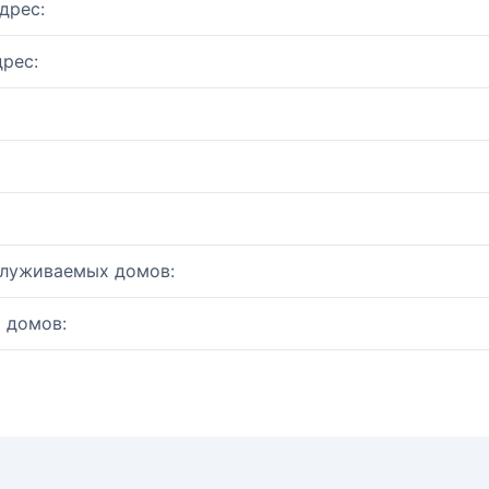
дрес:
рес:
служиваемых домов:
 домов: