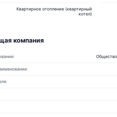
Квартирное отопление (квартирный
котел)
щая компания
ование:
Общество
аименование:
ля: