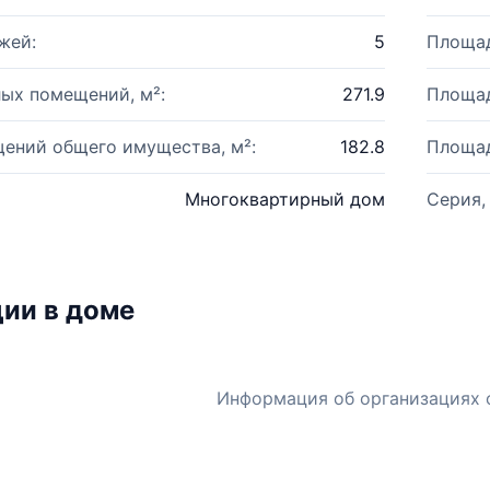
жей:
5
Площад
ых помещений, м²:
271.9
Площад
ений общего имущества, м²:
182.8
Площад
Многоквартирный дом
Серия,
ии в доме
Информация об организациях 