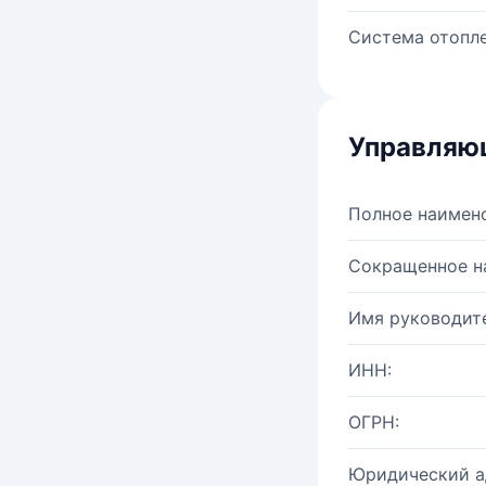
Система отопле
Управляю
Полное наимен
Сокращенное н
Имя руководите
ИНН:
ОГРН:
Юридический а