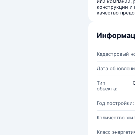
или компаний, 
конструкции и 
качество предо
Информац
Кадастровый н
Дата обновлени
Тип
объекта:
Год постройки:
Количество жи
Класс энергети