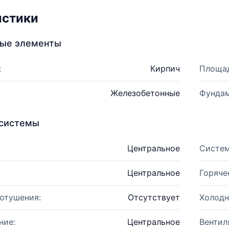
истики
ные элементы
:
Кирпич
Площад
Железобетонные
Фундам
системы
Центральное
Систем
Центральное
Горяче
отушения:
Отсутствует
Холодн
ние:
Центральное
Вентил