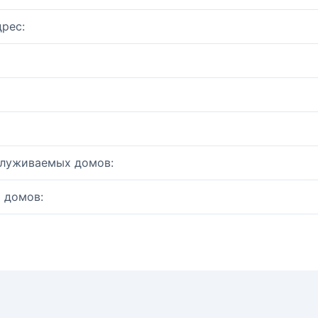
рес:
служиваемых домов:
 домов: