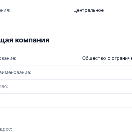
ния:
Центральное
щая компания
ование:
Общество с огранич
аименование:
ля:
дрес: