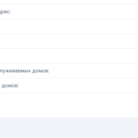
рес:
служиваемых домов:
 домов: