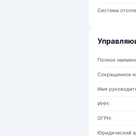
Система отопле
Управляю
Полное наимен
Сокращенное н
Имя руководите
ИНН:
ОГРН:
Юридический а