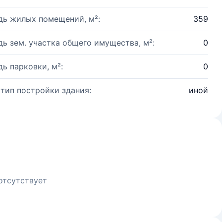
ь жилых помещений, м²:
359
ь зем. участка общего имущества, м²:
0
ь парковки, м²:
0
 тип постройки здания:
иной
отсутствует