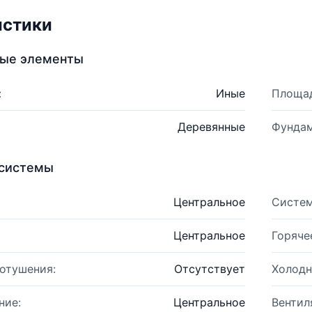
истики
ные элементы
:
Иные
Площад
Деревянные
Фундам
системы
Центральное
Систем
Центральное
Горяче
отушения:
Отсутствует
Холодн
ние:
Центральное
Вентил