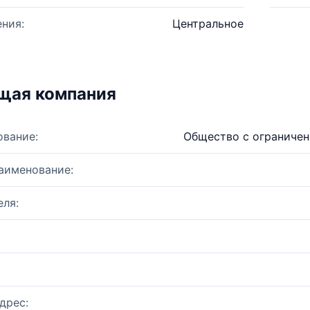
ния:
Центральное
щая компания
ование:
Общество с ограничен
аименование:
ля:
дрес: