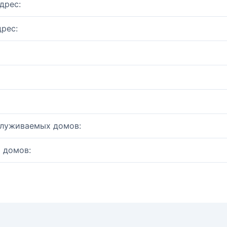
дрес:
рес:
служиваемых домов:
 домов: