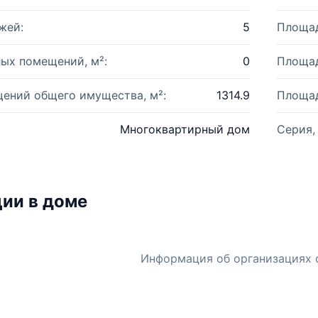
жей:
5
Площад
ых помещений, м²:
0
Площад
ений общего имущества, м²:
1314.9
Площад
Многоквартирный дом
Серия,
ии в доме
Информация об организациях 