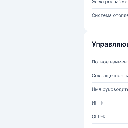
Электроснабже
Система отопле
Управляю
Полное наимен
Сокращенное н
Имя руководите
ИНН:
ОГРН: