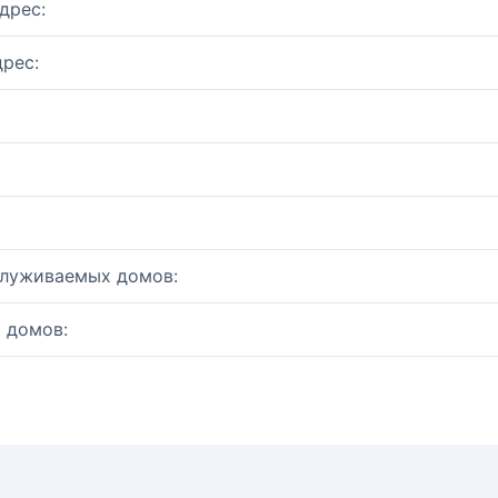
дрес:
рес:
служиваемых домов:
 домов: