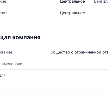
ние:
Центральное
Вентил
ния:
Центральное
щая компания
ование:
Общество с ограниченной от
аименование:
ля: