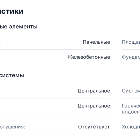
истики
ные элементы
:
Панельные
Площад
Железобетонные
Фундам
системы
Центральное
Систем
Центральное
Горяче
водосн
отушения:
Отсутствует
Холодн