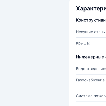
Характер
Конструктив
Несущие стены
Крыша:
Инженерные 
Водоотведение:
Газоснабжение:
Система пожар