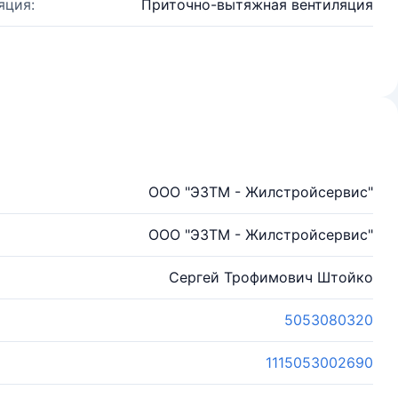
яция:
Приточно-вытяжная вентиляция
ООО "ЭЗТМ - Жилстройсервиc"
ООО "ЭЗТМ - Жилстройсервис"
Сергей Трофимович Штойко
5053080320
1115053002690