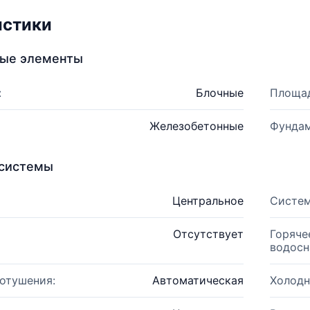
истики
ные элементы
:
Блочные
Площад
Железобетонные
Фундам
системы
Центральное
Систем
Отсутствует
Горяче
водосн
отушения:
Автоматическая
Холодн