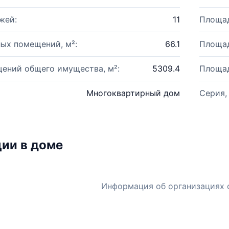
жей:
11
Площад
ых помещений, м²:
66.1
Площад
ений общего имущества, м²:
5309.4
Площад
Многоквартирный дом
Серия,
ии в доме
Информация об организациях 