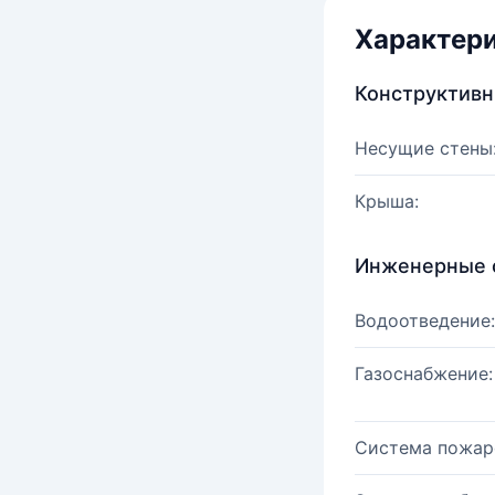
Характер
Конструктив
Несущие стены
Крыша:
Инженерные 
Водоотведение:
Газоснабжение:
Система пожар