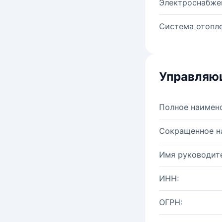
Электроснабже
Система отопле
Управляю
Полное наимен
Сокращенное н
Имя руководите
ИНН:
ОГРН: