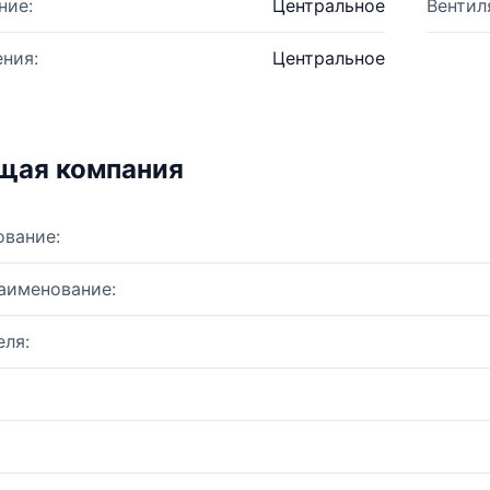
ние:
Центральное
Вентил
ния:
Центральное
щая компания
ование:
аименование:
ля: