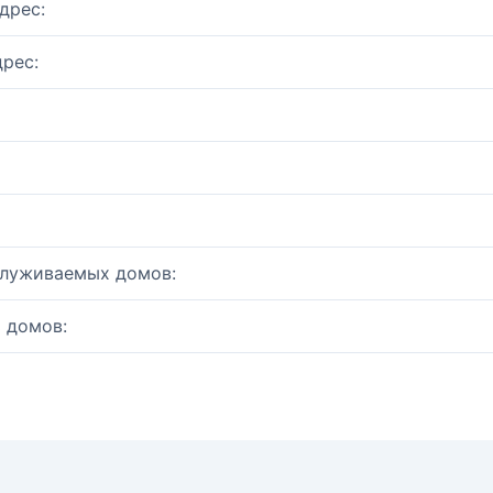
дрес:
рес:
служиваемых домов:
 домов: