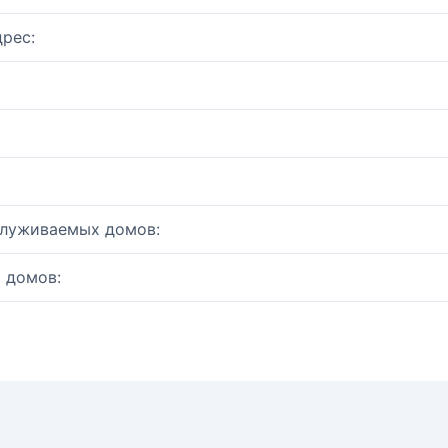
рес:
служиваемых домов:
 домов: