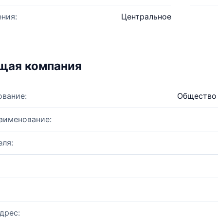
ния:
Центральное
щая компания
ование:
Общество 
аименование:
ля:
дрес: