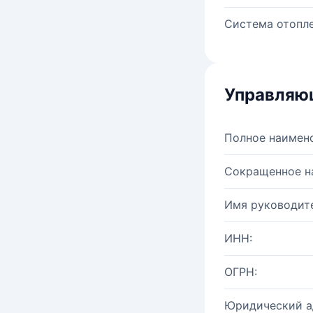
Система отопле
Управляю
Полное наимен
Сокращенное н
Имя руководите
ИНН:
ОГРН:
Юридический а