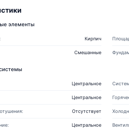
истики
ные элементы
:
Кирпич
Площад
Смешанные
Фундам
системы
Центральное
Систем
Центральное
Горяче
отушения:
Отсутствует
Холодн
ние:
Центральное
Вентил