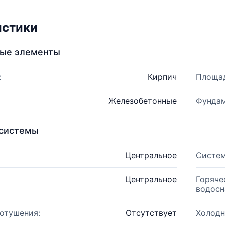
истики
ные элементы
:
Кирпич
Площад
Железобетонные
Фундам
системы
Центральное
Систем
Центральное
Горяче
водосн
отушения:
Отсутствует
Холодн