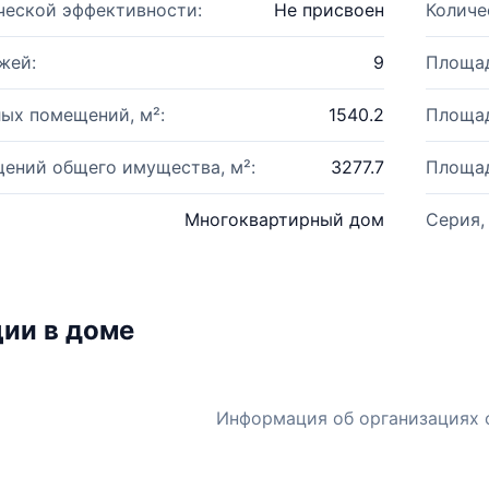
ческой эффективности:
Не присвоен
Количе
жей:
9
Площад
ых помещений, м²:
1540.2
Площад
ений общего имущества, м²:
3277.7
Площад
Многоквартирный дом
Серия,
ии в доме
Информация об организациях 