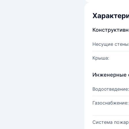
Характер
Конструктив
Несущие стены
Крыша:
Инженерные 
Водоотведение:
Газоснабжение:
Система пожар