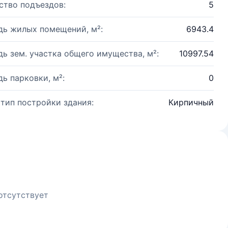
ство подъездов:
5
ь жилых помещений, м²:
6943.4
ь зем. участка общего имущества, м²:
10997.54
ь парковки, м²:
0
 тип постройки здания:
Кирпичный
отсутствует