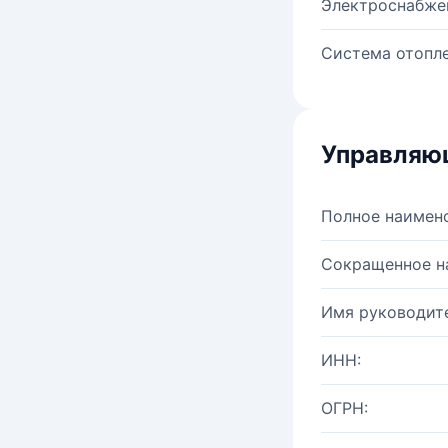
Электроснабже
Система отопле
Управляю
Полное наимен
Сокращенное н
Имя руководите
ИНН:
ОГРН: