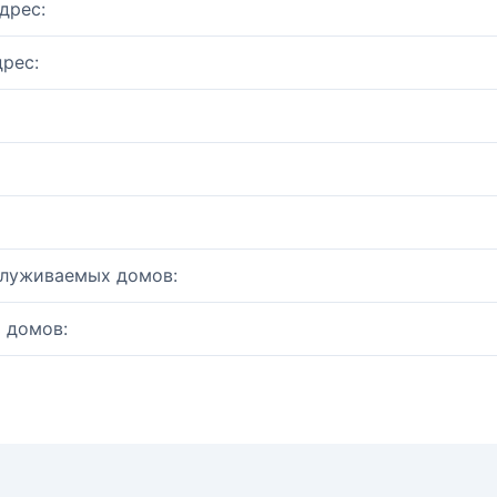
дрес:
рес:
служиваемых домов:
 домов: