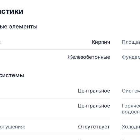
истики
ные элементы
:
Кирпич
Площад
Железобетонные
Фундам
системы
Центральное
Систем
Центральное
Горяче
водосн
отушения:
Отсутствует
Холодн