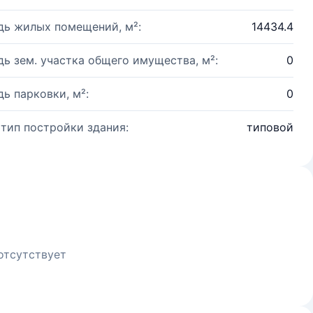
ь жилых помещений, м²:
14434.4
ь зем. участка общего имущества, м²:
0
ь парковки, м²:
0
 тип постройки здания:
типовой
отсутствует