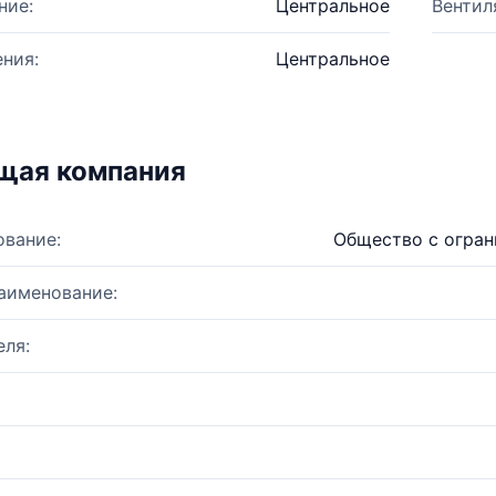
ние:
Центральное
Вентил
ния:
Центральное
щая компания
ование:
Общество с огран
аименование:
ля: