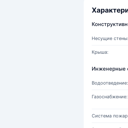
Характер
Конструктив
Несущие стены
Крыша:
Инженерные 
Водоотведение:
Газоснабжение:
Система пожар