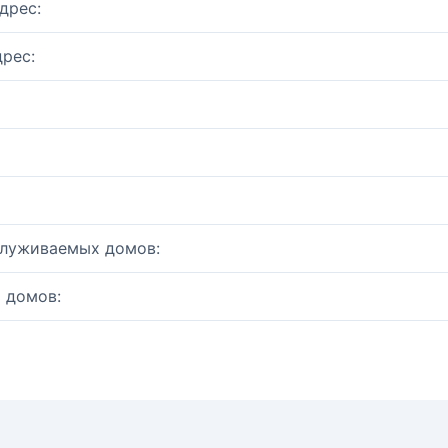
дрес:
рес:
служиваемых домов:
 домов: