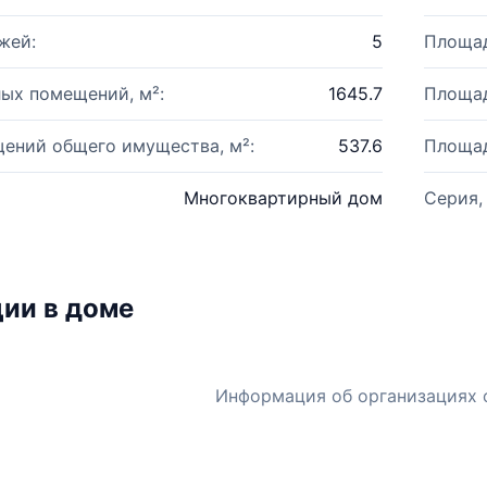
жей:
5
Площад
ых помещений, м²:
1645.7
Площад
ений общего имущества, м²:
537.6
Площад
Многоквартирный дом
Серия,
ии в доме
Информация об организациях 