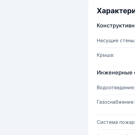
Характер
Конструктив
Несущие стены
Крыша:
Инженерные 
Водоотведение:
Газоснабжение:
Система пожар