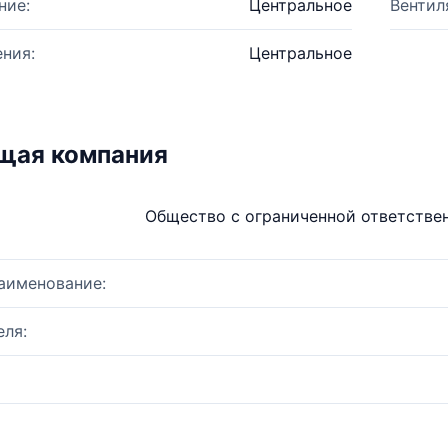
ние:
Центральное
Вентил
ния:
Центральное
щая компания
Общество с ограниченной ответстве
аименование:
ля: