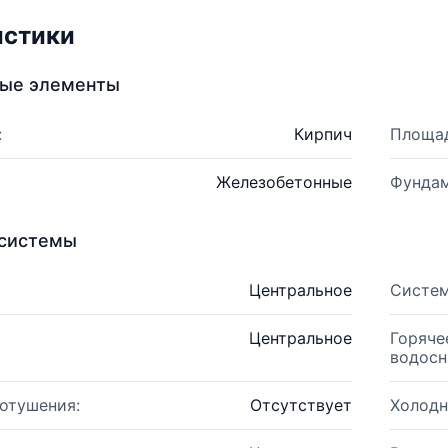
истики
ные элементы
:
Кирпич
Площад
Железобетонные
Фундам
системы
Центральное
Систем
Центральное
Горяче
водосн
отушения:
Отсутствует
Холодн