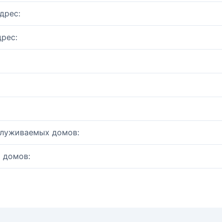
дрес:
рес:
служиваемых домов:
 домов: