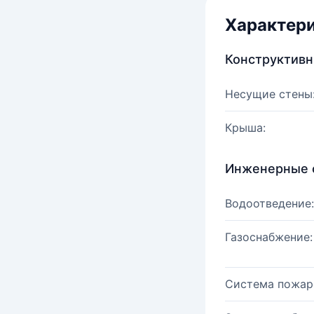
Характер
Конструктив
Несущие стены
Крыша:
Инженерные 
Водоотведение:
Газоснабжение:
Система пожар