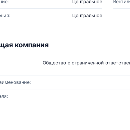
ние:
Центральное
Вентил
ния:
Центральное
щая компания
Общество с ограниченной ответств
аименование:
ля: