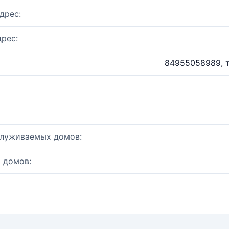
дрес:
рес:
84955058989, 
служиваемых домов:
 домов: