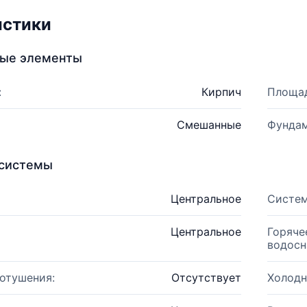
истики
ные элементы
:
Кирпич
Площад
Смешанные
Фундам
системы
Центральное
Систем
Центральное
Горяче
водосн
отушения:
Отсутствует
Холодн