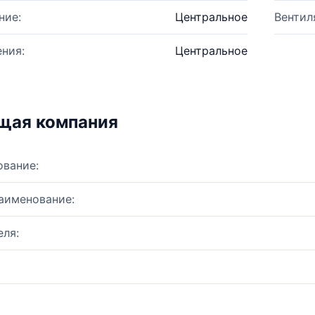
ние:
Центральное
Вентил
ния:
Центральное
щая компания
ование:
аименование:
ля: