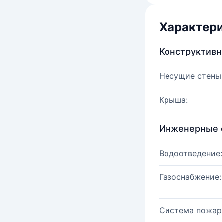
Характер
Конструктив
Несущие стены
Крыша:
Инженерные 
Водоотведение:
Газоснабжение:
Система пожар