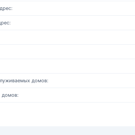
дрес:
рес:
служиваемых домов:
 домов: