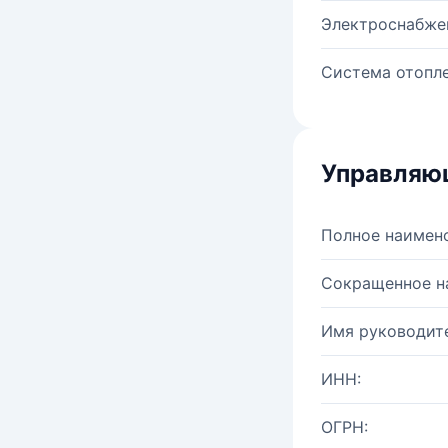
Электроснабже
Система отопле
Управляю
Полное наимен
Сокращенное н
Имя руководите
ИНН:
ОГРН: