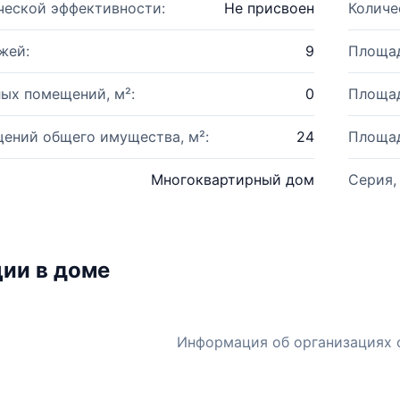
ческой эффективности:
Не присвоен
Количе
жей:
9
Площад
ых помещений, м²:
0
Площад
ений общего имущества, м²:
24
Площад
Многоквартирный дом
Серия,
ии в доме
Информация об организациях 