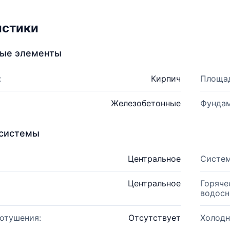
истики
ные элементы
:
Кирпич
Площад
Железобетонные
Фундам
системы
Центральное
Систем
Центральное
Горяче
водосн
отушения:
Отсутствует
Холодн