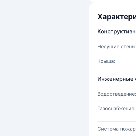
Характер
Конструктив
Несущие стены
Крыша:
Инженерные 
Водоотведение:
Газоснабжение:
Система пожар