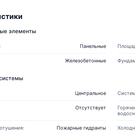
истики
ные элементы
:
Панельные
Площад
Железобетонные
Фундам
системы
Центральное
Систем
Отсутствует
Горяче
водосн
отушения:
Пожарные гидранты
Холодн