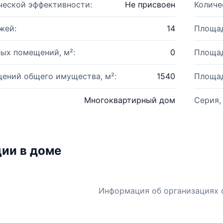
ческой эффективности:
Не присвоен
Количе
жей:
14
Площад
ых помещений, м²:
0
Площад
ений общего имущества, м²:
1540
Площад
Многоквартирный дом
Серия,
ии в доме
Информация об организациях 