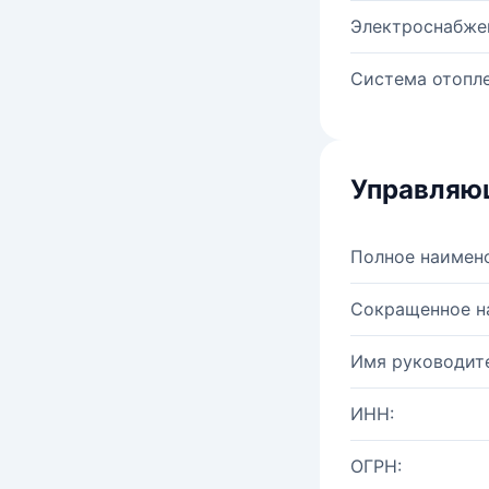
Электроснабже
Система отопле
Управляю
Полное наимен
Сокращенное н
Имя руководите
ИНН:
ОГРН: