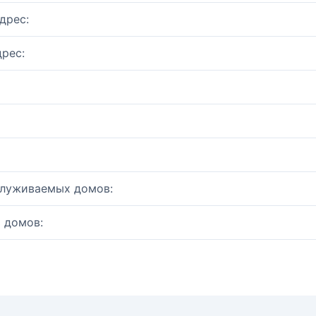
дрес:
рес:
служиваемых домов:
 домов: