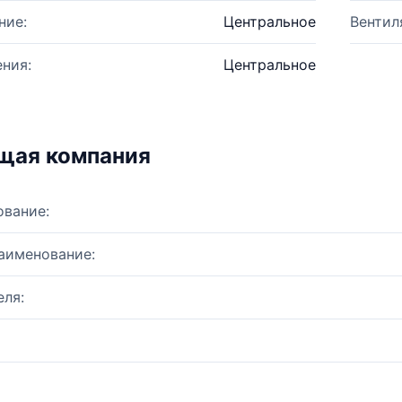
ние:
Центральное
Вентил
ния:
Центральное
щая компания
ование:
аименование:
ля: