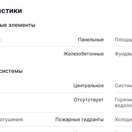
истики
ные элементы
:
Панельные
Площад
Железобетонные
Фундам
системы
Центральное
Систем
Отсутствует
Горяче
водосн
отушения:
Пожарные гидранты
Холодн