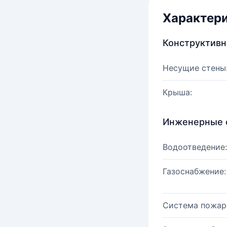
Характер
Конструктив
Несущие стены
Крыша:
Инженерные 
Водоотведение:
Газоснабжение:
Система пожар