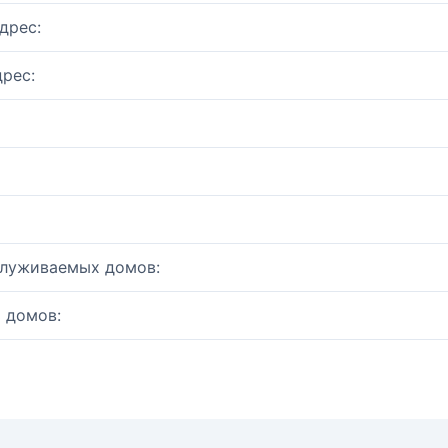
дрес:
рес:
служиваемых домов:
 домов: