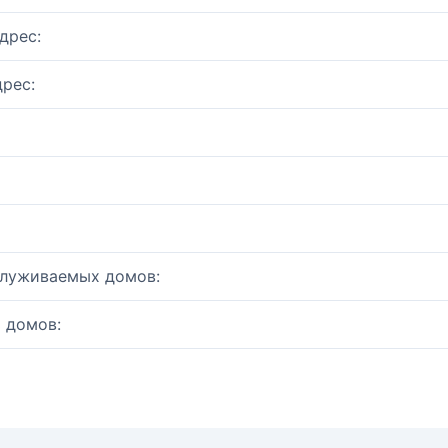
дрес:
рес:
служиваемых домов:
 домов: