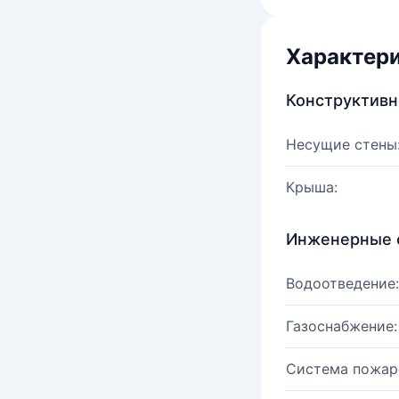
Характер
Конструктив
Несущие стены
Крыша:
Инженерные 
Водоотведение:
Газоснабжение:
Система пожар