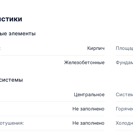
истики
ные элементы
:
Кирпич
Площад
Железобетонные
Фундам
системы
Центральное
Систем
Не заполнено
Горяче
отушения:
Не заполнено
Холодн