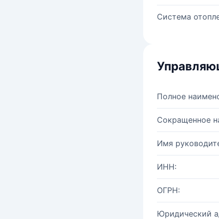
Система отопле
Управляю
Полное наимен
Сокращенное н
Имя руководите
ИНН:
ОГРН:
Юридический а