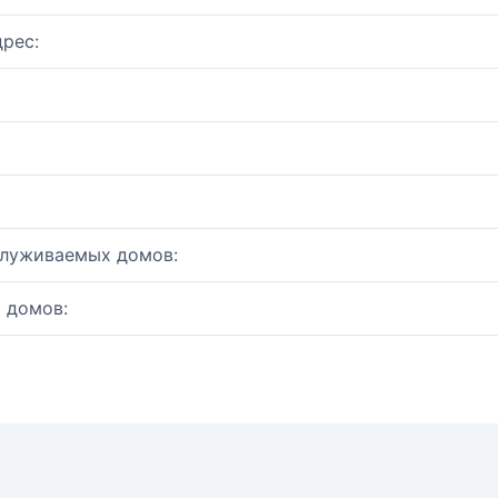
рес:
служиваемых домов:
 домов: