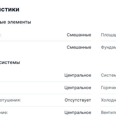
истики
ные элементы
:
Смешанные
Площад
Смешанные
Фундам
системы
Центральное
Систем
Центральное
Горяче
отушения:
Отсутствует
Холодн
ние:
Центральное
Вентил