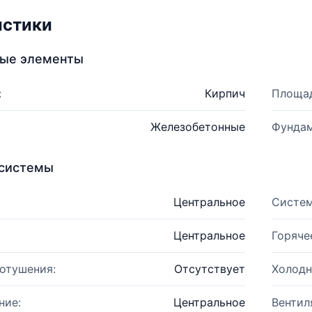
истики
ные элементы
:
Кирпич
Площад
Железобетонные
Фундам
системы
Центральное
Систем
Центральное
Горяче
отушения:
Отсутствует
Холодн
ние:
Центральное
Вентил