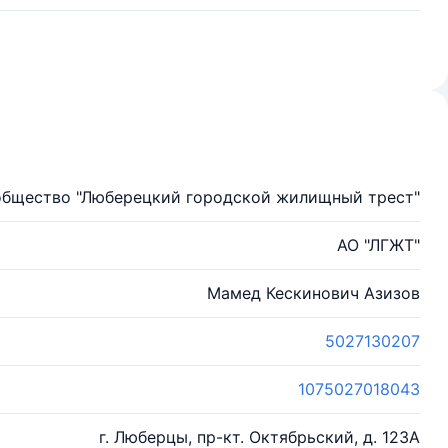
общество "Люберецкий городской жилищный трест"
АО "ЛГЖТ"
Мамед Кескинович Азизов
5027130207
1075027018043
г. Люберцы, пр-кт. Октябрьский, д. 123А