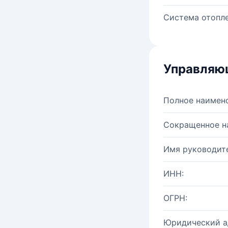
Система отопле
Управляю
Полное наимен
Сокращенное н
Имя руководите
ИНН:
ОГРН:
Юридический а