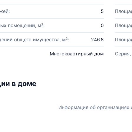
жей:
5
Площад
ых помещений, м²:
0
Площад
ений общего имущества, м²:
246.8
Площад
Многоквартирный дом
Серия,
ии в доме
Информация об организациях 