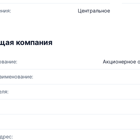
ния:
Центральное
щая компания
ование:
Акционерное 
аименование:
ля:
дрес: