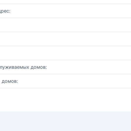
рес:
служиваемых домов:
 домов: