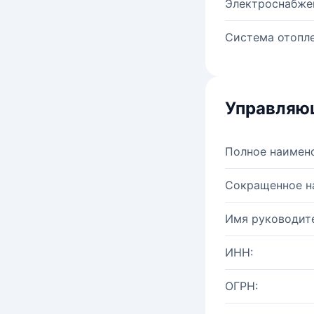
Электроснабже
Система отопле
Управляю
Полное наимен
Сокращенное н
Имя руководите
ИНН:
ОГРН: