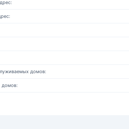
дрес:
рес:
служиваемых домов:
 домов: