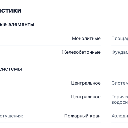
истики
ные элементы
:
Монолитные
Площад
Железобетонные
Фундам
системы
Центральное
Систем
Центральное
Горяче
водосн
отушения:
Пожарный кран
Холодн