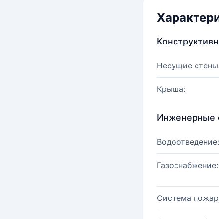
Характер
Конструктив
Несущие стены
Крыша:
Инженерные 
Водоотведение:
Газоснабжение:
Система пожар