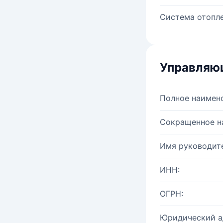
Система отопле
Управляю
Полное наимен
Сокращенное н
Имя руководите
ИНН:
ОГРН:
Юридический а