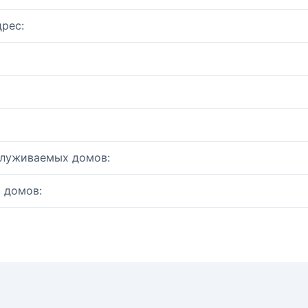
рес:
служиваемых домов:
 домов: