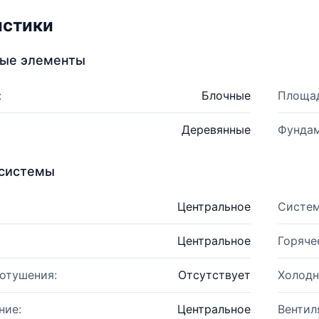
истики
ные элементы
:
Блочные
Площад
Деревянные
Фундам
системы
Центральное
Систем
Центральное
Горяче
отушения:
Отсутствует
Холодн
ние:
Центральное
Вентил