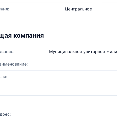
ния:
Центральное
щая компания
ование:
Муниципальное унитарное жил
аименование:
ля:
дрес: