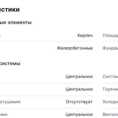
истики
ные элементы
:
Кирпич
Площад
Железобетонные
Фундам
системы
Центральное
Систем
Центральное
Горяче
отушения:
Отсутствует
Холодн
ние:
Центральное
Вентил