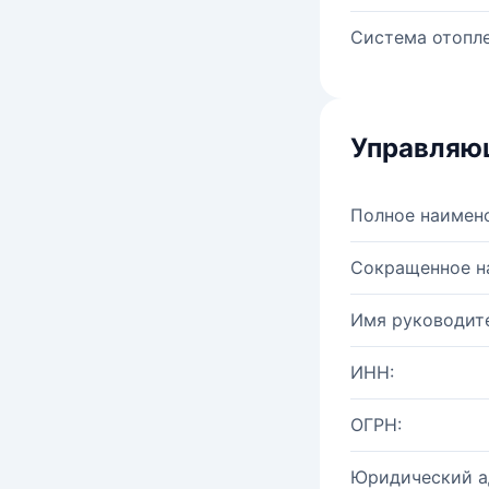
Система отопле
Управляю
Полное наимен
Сокращенное н
Имя руководите
ИНН:
ОГРН:
Юридический а