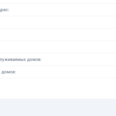
рес:
служиваемых домов:
 домов: