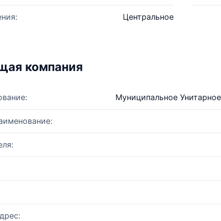
ния:
Центральное
щая компания
ование:
Муниципальное Унитарно
аименование:
ля:
дрес: