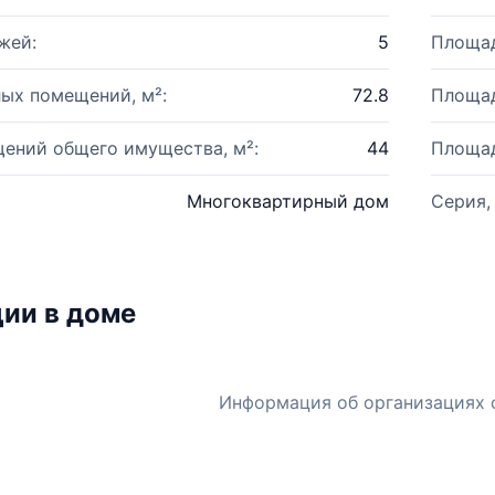
жей:
5
Площад
ых помещений, м²:
72.8
Площад
ений общего имущества, м²:
44
Площад
Многоквартирный дом
Серия,
ии в доме
Информация об организациях 