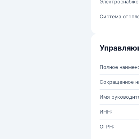
Электроснабже
Система отопле
Управляю
Полное наимен
Сокращенное н
Имя руководите
ИНН:
ОГРН: