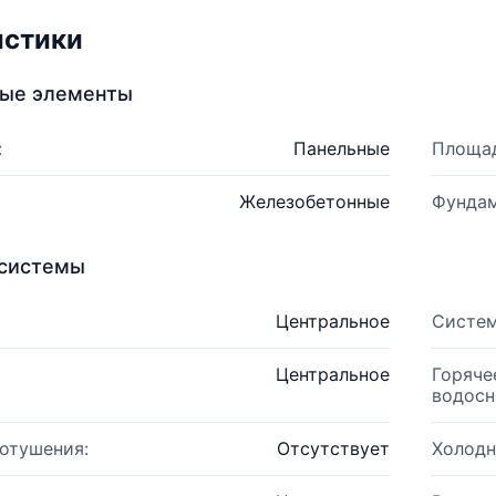
истики
ные элементы
:
Панельные
Площад
Железобетонные
Фундам
системы
Центральное
Систем
Центральное
Горяче
водосн
отушения:
Отсутствует
Холодн