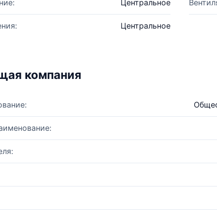
ние:
Центральное
Вентил
ния:
Центральное
щая компания
ование:
Общес
аименование:
ля: