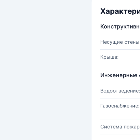
Характер
Конструктив
Несущие стены
Крыша:
Инженерные 
Водоотведение:
Газоснабжение:
Система пожар