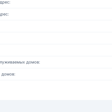
дрес:
рес:
служиваемых домов:
 домов: